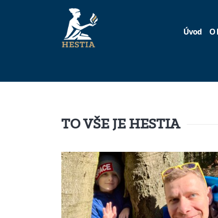
Úvod
O 
TO VŠE JE HESTIA