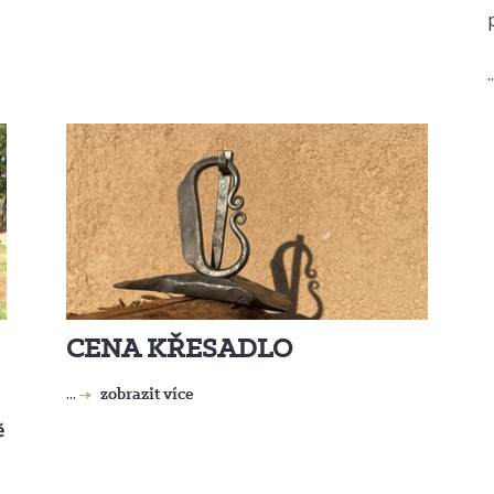
.
CENA KŘESADLO
...
zobrazit více
ě