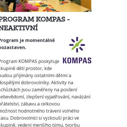
PROGRAM KOMPAS -
NEAKTIVNÍ
Program je momentálně
pozastaven.
Program KOMPAS poskytuje
skupině dětí prostor, kde
budou přijímány ostatními dětmi a
dospělými dobrovolníky. Aktivity na
schůzkách jsou zaměřeny na posílení
sebevědomí, zlepšení vyjadřování, navázání
přátelství, zábavu a celkovou
možnost hodnotného trávení volného
času. Dobrovolníci si vyzkouší práci ve
skupině, vedení menšího týmu, tvorbu