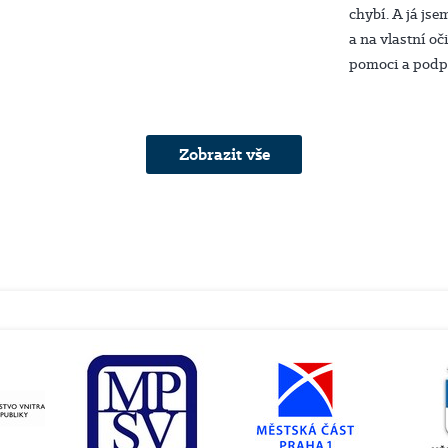
chybí. A já js
a na vlastní oči
pomoci a podpo
Zobrazit vše