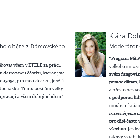
Klára Dol
o dítěte z Dárcovského
Moderátork
"
Program Pět P
kovat všem v ETELE za práci,
velkého množst
 darovanou částku, kterou jste
svém fungován
dagoga, pro mou dcerku, jenž jí
pomoc dětem
,
í docházku. Tímto posílám velký
a přesto ne sv
lupracují a všem dobrým lidem."
s
podporou lid
mnohem krásně
rozesmějeme n
pro dítě často
všechno
. Je sk
takový vztah, 