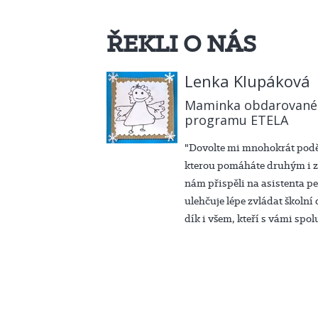
ŘEKLI O NÁS
Lenka Klupáková
Maminka obdarovanéh
programu ETELA
"Dovolte mi mnohokrát podě
kterou pomáháte druhým i za
nám přispěli na asistenta pe
ulehčuje lépe zvládat školn
dík i všem, kteří s vámi spo