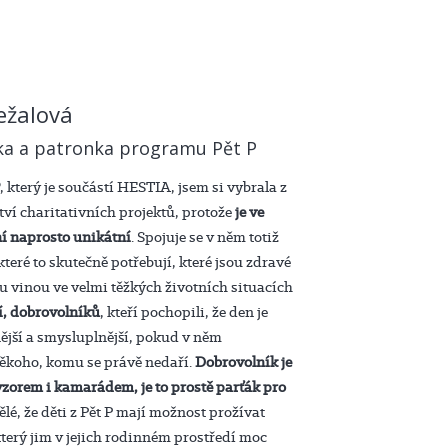
ežalová
a a patronka programu Pět P
, který je součástí HESTIA, jsem si vybrala z
ví charitativních projektů, protože
je ve
í naprosto unikátní
. Spojuje se v něm totiž
 které to skutečně potřebují, které jsou zdravé
ou vinou ve velmi těžkých životních situacích
í, dobrovolníků
, kteří pochopili, že den je
jší a smysluplnější, pokud v něm
ěkoho, komu se právě nedaří.
Dobrovolník je
 vzorem i kamarádem, je to prostě parťák pro
vělé, že děti z Pět P mají možnost prožívat
který jim v jejich rodinném prostředí moc