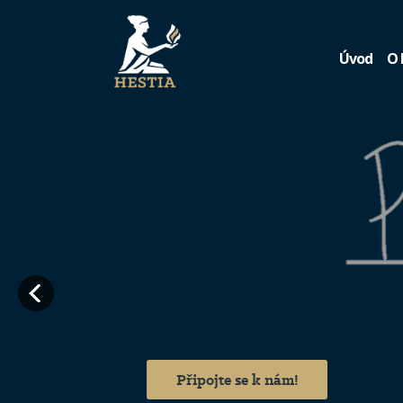
Úvod
O 
Připojte se k nám!