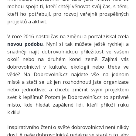
mohou spojit ti, kteří chtějí věnovat svůj čas, s těmi,
kteří ho potřebují, pro rozvoj veřejně prospěšných
projektů a aktivit.
V roce 2016 nastal čas na změnu a portál získal zcela
novou podobu
. Nyní si tak
můžete ještě rychleji a
snadněji najít dobrovolnickou příležitost ve vašem
okolí nebo na druhém konci země. Zajímá vás
dobrovolnictví v kultuře, ekologii nebo třeba ve
vědě? Na Dobrovolník.cz najdete vše na jednom
místě a stačí se už jen rozhodnout! Jste organizace
nebo jednotlivec a chcete změnit svým projektem
svět k lepšímu? Potom je Dobrovolník.cz to správné
místo, kde hledat zapálené lidi, kteří přiloží ruku
k dílu!
Inspirativního čtení o světě dobrovolnictví není nikdy
dost. A naše dobrovolnická redakce se stará o to, aby