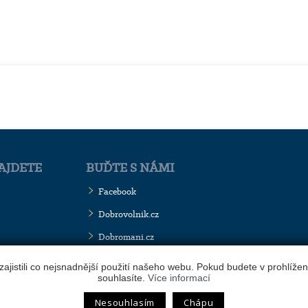
AJDETE
BUĎTE S NÁMI
Facebook
Dobrovolnik.cz
Dobromani.cz
Webhosting
&
publikační systém
jistili co nejsnadnější použití našeho webu. Pokud budete v prohlíže
Toolkit
-
Ecn Studio
souhlasíte.
Více informací
Nesouhlasím
Chápu