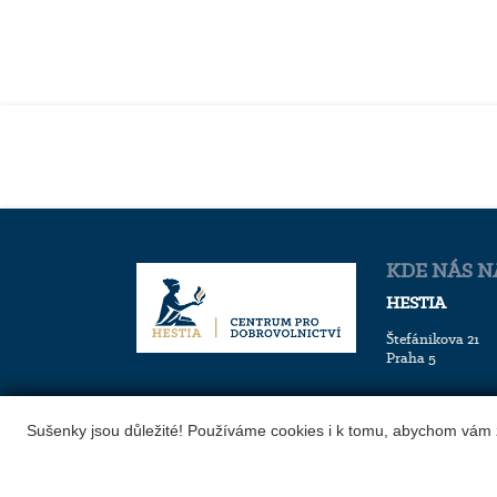
KDE NÁS N
HESTIA
Štefánikova 21
Praha 5
Sušenky jsou důležité! Používáme cookies i k tomu, abychom vám za