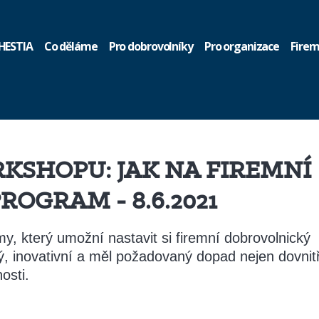
HESTIA
Co děláme
Pro dobrovolníky
Pro organizace
Firem
KSHOPU: JAK NA FIREMNÍ
OGRAM - 8.6.2021
y, který umožní nastavit si firemní dobrovolnický
ký, inovativní a měl požadovaný dopad nejen dovnit
osti.