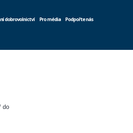
ní dobrovolnictví
Pro média
Podpořte nás
ř do